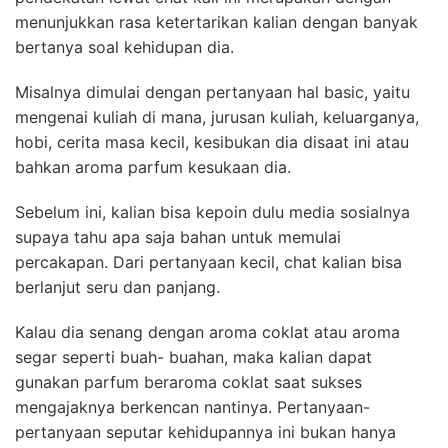
menunjukkan rasa ketertarikan kalian dengan banyak
bertanya soal kehidupan dia.
Misalnya dimulai dengan pertanyaan hal basic, yaitu
mengenai kuliah di mana, jurusan kuliah, keluarganya,
hobi, cerita masa kecil, kesibukan dia disaat ini atau
bahkan aroma parfum kesukaan dia.
Sebelum ini, kalian bisa kepoin dulu media sosialnya
supaya tahu apa saja bahan untuk memulai
percakapan. Dari pertanyaan kecil, chat kalian bisa
berlanjut seru dan panjang.
Kalau dia senang dengan aroma coklat atau aroma
segar seperti buah- buahan, maka kalian dapat
gunakan parfum beraroma coklat saat sukses
mengajaknya berkencan nantinya. Pertanyaan-
pertanyaan seputar kehidupannya ini bukan hanya