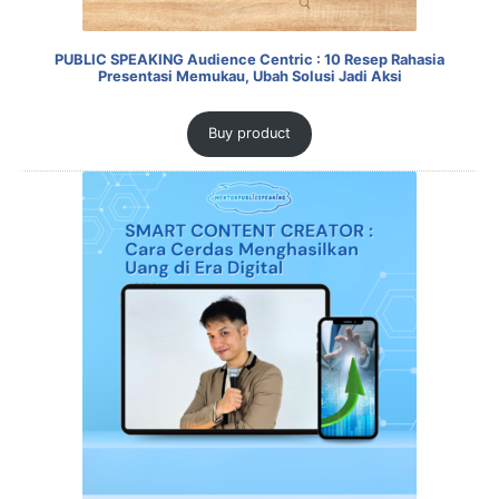
PUBLIC SPEAKING Audience Centric : 10 Resep Rahasia
Presentasi Memukau, Ubah Solusi Jadi Aksi
Buy product