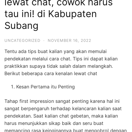
lewat chat, cowok harus
tau ini! di Kabupaten
Subang
UNCATEGORIZED
·
NOVEMBER 16, 2022
Tentu ada tips buat kalian yang akan memulai
pendekatan melalui cara chat. Tips ini dapat kalian
praktikkan supaya tidak salah dalam melangkah.
Berikut beberapa cara kenalan lewat chat
Kesan Pertama itu Penting
Tahap first impression sangat penting karena hal ini
sangat berpengaruh terhadap kelancaran kalian saat
pendekatan. Saat kalian chat gebetan, maka kalian
harus menunjukkan sikap baik dan seru buat
memancing rasa keinginannya buat mengobrol dengan