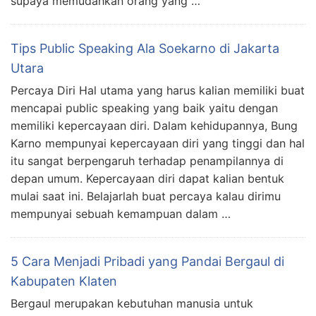
supaya memudahkan orang yang …
Tips Public Speaking Ala Soekarno di Jakarta
Utara
Percaya Diri Hal utama yang harus kalian memiliki buat
mencapai public speaking yang baik yaitu dengan
memiliki kepercayaan diri. Dalam kehidupannya, Bung
Karno mempunyai kepercayaan diri yang tinggi dan hal
itu sangat berpengaruh terhadap penampilannya di
depan umum. Kepercayaan diri dapat kalian bentuk
mulai saat ini. Belajarlah buat percaya kalau dirimu
mempunyai sebuah kemampuan dalam …
5 Cara Menjadi Pribadi yang Pandai Bergaul di
Kabupaten Klaten
Bergaul merupakan kebutuhan manusia untuk