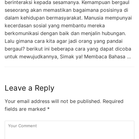
berinteraksi kepada sesamanya. Kemampuan bergaul
seseorang akan memastikan bagaimana posisinya di
dalam kehidupan bermasyarakat. Manusia mempunyai
kecerdasan sosial yang membantu mereka
berkomunikasi dengan baik dan menjalin hubungan.
Lalu gimana cara kita agar jadi orang yang pandai
bergaul? berikut ini beberapa cara yang dapat dicoba
untuk mewujudkannya, Simak ya! Membaca Bahasa …
Leave a Reply
Your email address will not be published.
Required
fields are marked
*