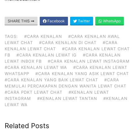
SHARE THIS
Facebook
Twitter
WhatsApp
TAGS:
#CARA KENALAN
#CARA KENALAN AWAL
LEWAT CHAT
#CARA KENALAN DI CHAT
#CARA
KENALAN LEWAT CHAT
#CARA KENALAN LEWAT CHAT
FB
#CARA KENALAN LEWAT IG
#CARA KENALAN
LEWAT INBOX FB
#CARA KENALAN LEWAT INSTAGRAM
#CARA KENALAN LEWAT WA
#CARA KENALAN LEWAT
WHATSAPP
#CARA KENALAN YANG ASIK LEWAT CHAT
#CARA KENALAN YANG BAIK LEWAT CHAT
#CARA
MEMULAI PERCAKAPAN DENGAN WANITA LEWAT CHAT
#CARA PDKT LEWAT CHAT
#KENALAN LEWAT
INSTAGRAM
#KENALAN LEWAT TANTAN
#KENALAN
LEWAT WA
Related Posts