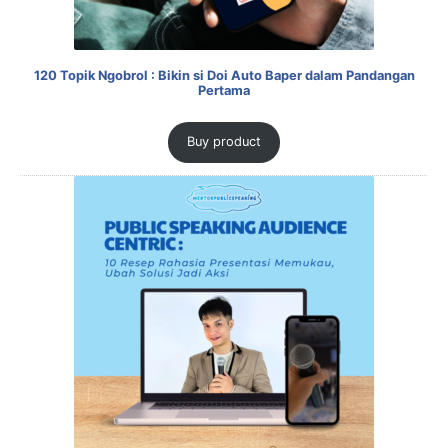
120 Topik Ngobrol : Bikin si Doi Auto Baper dalam Pandangan
Pertama
Buy product