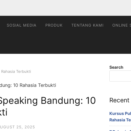
SOSIAL MEDIA
PRODUK
TENTANG KAMI
ONLINE 
Search
 Rahasia Terbukti
 Speaking Bandung: 10
Recent
ti
Kursus Pu
Rahasia Te
UGUST 25, 2025