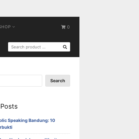
SHOP
0
SEARCH
FOR:
Search
 Posts
blic Speaking Bandung: 10
rbukti