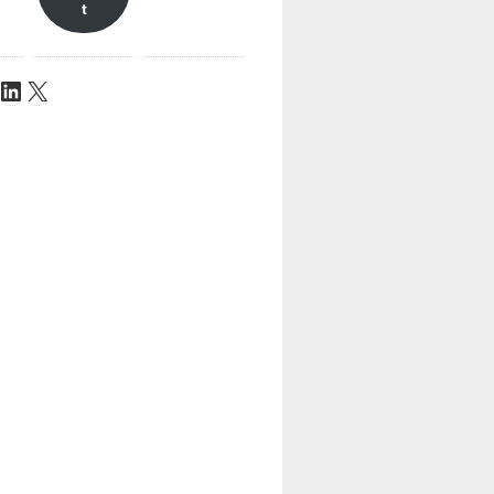
t
be
Tok
stagram
LinkedIn
X