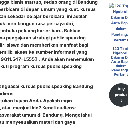
ngga bisnis startup, setiap orang di Bandung
bicara di depan umum yang kuat. kursus
n sekadar belajar berbicara; ini adalah
ntuk membangun rasa percaya diri,
embuka peluang karier baru. Bahkan
a pengajaran strategi public speaking
iri siswa dan memberikan manfaat bagi
120 Topi
miliki akses ke sumber informasi yang
Ngobrol 
Bikin si D
490†L547-L555】. Anda akan menemukan
Auto Bap
kuti program kursus public speaking
dalam
Pandang
Pertam
enguasai kursus public speaking Bandung
Buy
udiens
produc
tukan tujuan Anda. Apakah ingin
t
atau menjual ide? Kenali audiens:
masyarakat umum di Bandung. Mengetahui
tu menyesuaikan materi dan gaya