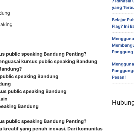
7 Rahasia 
yang Terbuk
Belajar Pu
eaking
Flag? Ini 
Menggunak
Membangun
Panggung
s public speaking Bandung Penting?
enguasai kursus public speaking Bandung
Menggunaka
 Bandung?
Panggung: 
s public speaking Bandung
Pesan!
ndung
sus public speaking Bandung
Lain
Hubung
speaking Bandung
s public speaking Bandung Penting?
 kreatif yang penuh inovasi. Dari komunitas