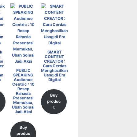
k
SMART
:
CONTENT
oi
CREATOR :
er
Cara Cerdas
PUBLIC
Menghasilkan
an
SPEAKING
Uang di Era
a
Audience
Digital
Centric : 10
Resep
Rahasia
Buy
Presentasi
produc
Memukau,
Ubah Solusi
t
Jadi Aksi
Buy
produc