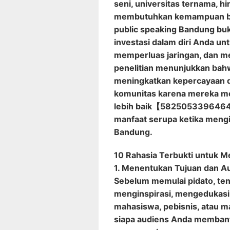
seni, universitas ternama, hi
membutuhkan kemampuan ber
public speaking Bandung buka
investasi dalam diri Anda u
memperluas jaringan, dan m
penelitian menunjukkan bahw
meningkatkan kepercayaan d
komunitas karena mereka me
lebih baik【582505339646
manfaat serupa ketika mengi
Bandung.
10 Rahasia Terbukti untuk M
1. Menentukan Tujuan dan A
Sebelum memulai pidato, ten
menginspirasi, mengedukasi, 
mahasiswa, pebisnis, atau 
siapa audiens Anda memban