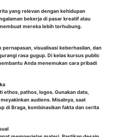
e
rita yang relevan dengan kehidupan
galaman bekerja di pasar kreatif atau
membuat mereka lebih terhubung.
k pernapasan, visualisasi keberhasilan, dan
urangi rasa gugup. Di kelas kursus public
membantu Anda menemukan cara pribadi
ika
rti ethos, pathos, logos. Gunakan data,
k meyakinkan audiens. Misalnya, saat
 di Braga, kombinasikan fakta dan cerita
sual
 dapat memperjelas materi. Pastikan desain