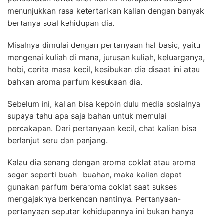
menunjukkan rasa ketertarikan kalian dengan banyak
bertanya soal kehidupan dia.
Misalnya dimulai dengan pertanyaan hal basic, yaitu
mengenai kuliah di mana, jurusan kuliah, keluarganya,
hobi, cerita masa kecil, kesibukan dia disaat ini atau
bahkan aroma parfum kesukaan dia.
Sebelum ini, kalian bisa kepoin dulu media sosialnya
supaya tahu apa saja bahan untuk memulai
percakapan. Dari pertanyaan kecil, chat kalian bisa
berlanjut seru dan panjang.
Kalau dia senang dengan aroma coklat atau aroma
segar seperti buah- buahan, maka kalian dapat
gunakan parfum beraroma coklat saat sukses
mengajaknya berkencan nantinya. Pertanyaan-
pertanyaan seputar kehidupannya ini bukan hanya