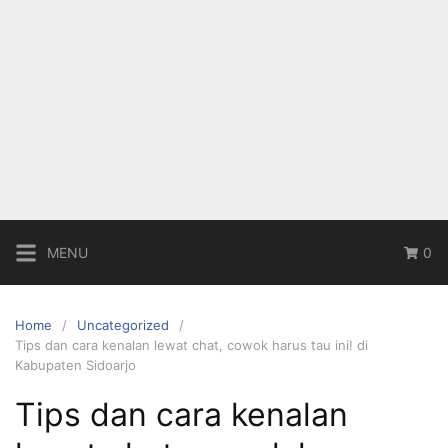
MENU
0
Home
Uncategorized
Tips dan cara kenalan lewat chat, cowok harus tau ini! di
Kabupaten Sidoarjo
Tips dan cara kenalan