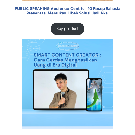
PUBLIC SPEAKING Audience Centric : 10 Resep Rahasia
Presentasi Memukau, Ubah Solusi Jadi Aksi
Buy product