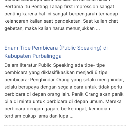
Pertama itu Penting Tahap first impression sangat
penting karena hal ini sangat berpengaruh terhadap
kelancaran kalian saat pendekatan. Saat kalian chat
gebetan, maka kalian harus menunjukkan …
Enam Tipe Pembicara (Public Speaking) di
Kabupaten Purbalingga
Dalam literatur Public Speaking ada tipe- tipe
pembicara yang diklasifikasikan menjadi 6 tipe
pembicara: Penghindar Orang yang selalu menghindar,
selalu berupaya dengan segala cara untuk tidak perlu
berbicara di depan orang lain. Panik Orang akan panik
bila di minta untuk berbicara di depan umum. Mereka
berbicara dengan gagap, berkeringat, kemudian
terdiam cukup lama dan lupa …