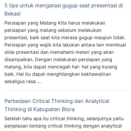
5 tips untuk mengatasi gugup saat presentasi di
Bekasi
Persiapan yang Matang Kita harus melakukan
persiapan yang matang sebelum melakukan
presentasi, baik saat kita merasa gugup maupun tidak.
Persiapan yang wajib kita lakukan antara lain membuat
slide presentasi dan memahami materi yang akan
disampaikan. Dengan melakukan persiapan yang
matang, kita dapat mencegah hal- hal yang kurang
baik. Hal itu dapat menghilangkan kekhawatiran
sekaligus rasa …
Perbedaan Critical Thinking dan Analytical
Thinking di Kabupaten Blora
Setelah tahu apa itu critical thinking, selanjutnya yaitu
penjelasan tentang critical thinking dengan analytical