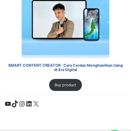
SMART CONTENT CREATOR : Cara Cerdas Menghasilkan Uang
di Era Digital
Buy product
YouTube
TikTok
Instagram
LinkedIn
X