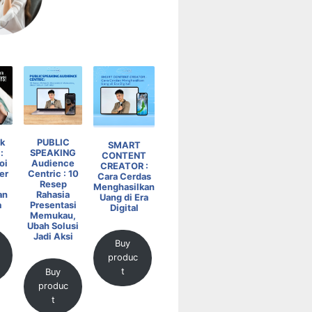
k
PUBLIC
SMART
:
SPEAKING
CONTENT
oi
Audience
CREATOR :
er
Centric : 10
Cara Cerdas
Resep
Menghasilkan
an
Rahasia
Uang di Era
a
Presentasi
Digital
Memukau,
Ubah Solusi
Jadi Aksi
Buy
produc
t
Buy
produc
t