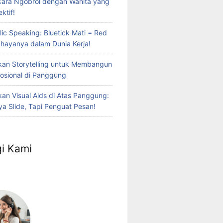
Cara Ngobrol dengan Wanita yang
ktif!
lic Speaking: Bluetick Mati = Red
Bahayanya dalam Dunia Kerja!
an Storytelling untuk Membangun
osional di Panggung
n Visual Aids di Atas Panggung:
a Slide, Tapi Penguat Pesan!
i Kami