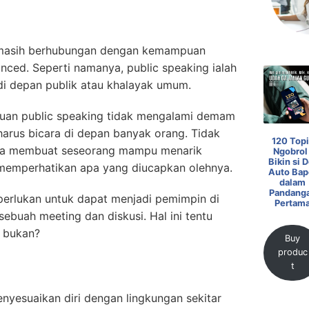
 masih berhubungan dengan kemampuan
nced. Seperti namanya, public speaking ialah
i depan publik atau khalayak umum.
uan public speaking tidak mengalami demam
arus bicara di depan banyak orang. Tidak
120 Topi
juga membuat seseorang mampu menarik
Ngobrol 
Bikin si D
 memperhatikan apa yang diucapkan olehnya.
Auto Bap
dalam
Pandang
an perlukan untuk dapat menjadi pemimpin di
Pertam
ebuah meeting dan diskusi. Hal ini tentu
, bukan?
Buy
produc
t
yesuaikan diri dengan lingkungan sekitar