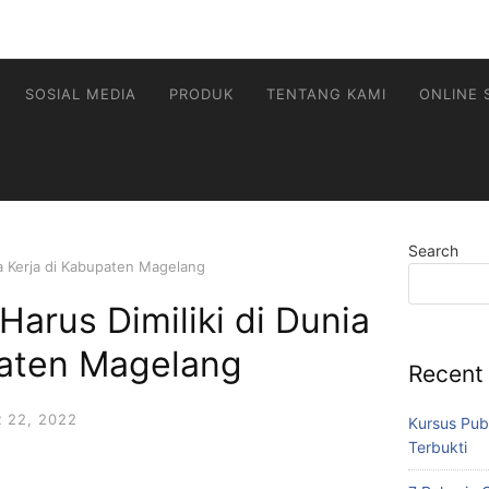
SOSIAL MEDIA
PRODUK
TENTANG KAMI
ONLINE 
Search
nia Kerja di Kabupaten Magelang
 Harus Dimiliki di Dunia
paten Magelang
Recent
 22, 2022
Kursus Pub
Terbukti