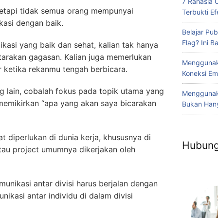
7 Rahasia 
tetapi tidak semua orang mempunyai
Terbukti Efe
asi dengan baik.
Belajar Pub
Flag? Ini 
kasi yang baik dan sehat, kalian tak hanya
tarakan gagasan. Kalian juga memerlukan
Menggunak
ketika rekanmu tengah berbicara.
Koneksi Em
g lain, cobalah fokus pada topik utama yang
Menggunaka
h memikirkan “apa yang akan saya bicarakan
Bukan Hany
diperlukan di dunia kerja, khususnya di
Hubung
tau project umumnya dikerjakan oleh
unikasi antar divisi harus berjalan dengan
nikasi antar individu di dalam divisi