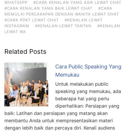
WHATSAPP
#CARA KENALAN YANG ASIK LEWAT CHAT
#CARA KENALAN YANG BAIK LEWAT CHAT
#CARA
MEMULAI PERCAKAPAN DENGAN WANITA LEWAT CHAT
#CARA PDKT LEWAT CHAT
#KENALAN LEWAT
INSTAGRAM
#KENALAN LEWAT TANTAN
#KENALAN
LEWAT WA
Related Posts
Cara Public Speaking Yang
Memukau
Untuk melakukan public
speaking yang memukau, ada
beberapa hal yang perlu
diperhatikan: Persiapan yang
baik: Latihan dan persiapan yang matang akan
membantu Anda untuk mempresentasikan materi
dengan lebih baik dan percaya diri. Kenali audiens