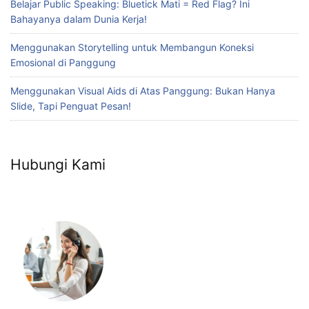
Belajar Public Speaking: Bluetick Mati = Red Flag? Ini
Bahayanya dalam Dunia Kerja!
Menggunakan Storytelling untuk Membangun Koneksi
Emosional di Panggung
Menggunakan Visual Aids di Atas Panggung: Bukan Hanya
Slide, Tapi Penguat Pesan!
Hubungi Kami