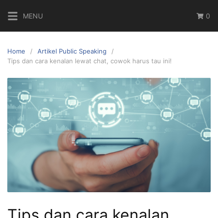
Skip
MENU
0
to
content
Home
Artikel Public Speaking
Tips dan cara kenalan lewat chat, cowok harus tau ini!
Tips dan cara kenalan