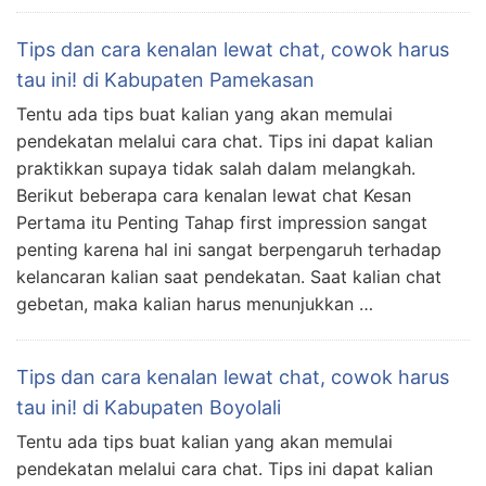
Tips dan cara kenalan lewat chat, cowok harus
tau ini! di Kabupaten Pamekasan
Tentu ada tips buat kalian yang akan memulai
pendekatan melalui cara chat. Tips ini dapat kalian
praktikkan supaya tidak salah dalam melangkah.
Berikut beberapa cara kenalan lewat chat Kesan
Pertama itu Penting Tahap first impression sangat
penting karena hal ini sangat berpengaruh terhadap
kelancaran kalian saat pendekatan. Saat kalian chat
gebetan, maka kalian harus menunjukkan …
Tips dan cara kenalan lewat chat, cowok harus
tau ini! di Kabupaten Boyolali
Tentu ada tips buat kalian yang akan memulai
pendekatan melalui cara chat. Tips ini dapat kalian