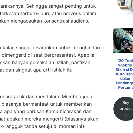
rakannya. Sehingga sangat penting untuk
terkesan terburu- buru atau nervous dalam
 akan mengacaukan konsentrasi audiens.
 kalau sangat disarankan untuk menghindari
lit dimengerti di saat berpresentasi. Apabila
120 Topi
an banyak pemakaian istilah, pastikan
Ngobrol 
dan singkat apa arti istilah itu.
Bikin si D
Auto Bap
dalam
Pandang
Pertam
 secara acak dan mendalam. Memberi jeda
Buy
 biasanya bermanfaat untuk memberikan
produc
a apa yang barusan Kamu bicarakan dan
t
ihat apakah mereka mengerti (biasanya akan
- angguk tanda setuju di momen ini).