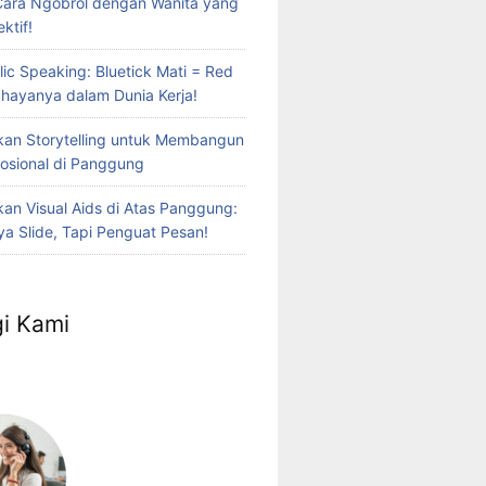
Cara Ngobrol dengan Wanita yang
ktif!
lic Speaking: Bluetick Mati = Red
Bahayanya dalam Dunia Kerja!
an Storytelling untuk Membangun
osional di Panggung
n Visual Aids di Atas Panggung:
a Slide, Tapi Penguat Pesan!
i Kami