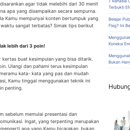
7 Rahasia 
disarankan agar tidak melebihi dari 30 menit
Terbukti Efe
na apa yang disampaikan secara sempurna.
bila Kamu mempunyai konten bertumpuk yang
Belajar Pub
waktu sangat terbatas? Simak tips berikut
Flag? Ini 
Menggunak
Koneksi Em
k lebih dari 3 poin!
Menggunaka
 kertas buat kesimpulan yang bisa ditarik.
Bukan Hany
oin. Ulangi dan pahami terus kesimpulan
 meramu kata- kata yang pas dan mudah
asi, Kamu tinggal menggunakan teknik ini
Hubung
n penting.
am sebelum memulai presentasi dan
munikasi. Ingat, yang terpenting merupakan
mengerti apa yang Kamu bicarakan, bukan