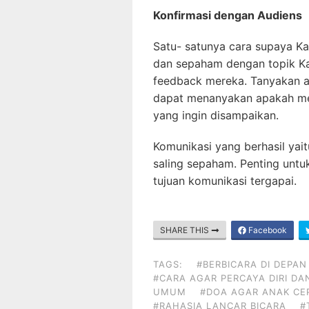
Konfirmasi dengan Audiens
Satu- satunya cara supaya K
dan sepaham dengan topik 
feedback mereka. Tanyakan ap
dapat menanyakan apakah me
yang ingin disampaikan.
Komunikasi yang berhasil yai
saling sepaham. Penting unt
tujuan komunikasi tergapai.
SHARE THIS
Facebook
TAGS:
#BERBICARA DI DEPA
#CARA AGAR PERCAYA DIRI DA
UMUM
#DOA AGAR ANAK CEP
#RAHASIA LANCAR BICARA
#