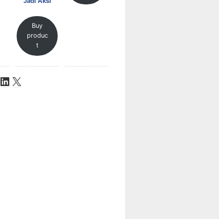
Jadi Aksi
Buy
produc
t
be
ok
stagram
LinkedIn
X