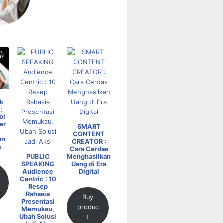
k
:
oi
er
SMART
CONTENT
an
CREATOR :
a
Cara Cerdas
PUBLIC
Menghasilkan
SPEAKING
Uang di Era
Audience
Digital
Centric : 10
Resep
Rahasia
Buy
Presentasi
produc
Memukau,
Ubah Solusi
t