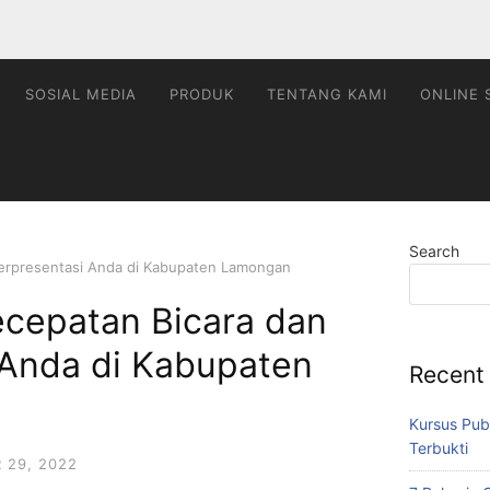
SOSIAL MEDIA
PRODUK
TENTANG KAMI
ONLINE 
Search
 Berpresentasi Anda di Kabupaten Lamongan
ecepatan Bicara dan
 Anda di Kabupaten
Recent
Kursus Pub
Terbukti
 29, 2022