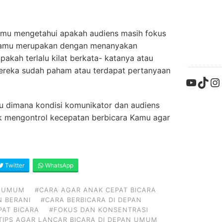
amu mengetahui apakah audiens masih fokus
Kamu merupakan dengan menanyakan
akah terlalu kilat berkata- katanya atau
reka sudah paham atau terdapat pertanyaan
YouTu
TikT
In
tu dimana kondisi komunikator dan audiens
uk mengontrol kecepatan berbicara Kamu agar
Twitter
WhatsApp
N UMUM
#CARA AGAR ANAK CEPAT BICARA
N BERANI
#CARA BERBICARA DI DEPAN
AT BICARA
#FOKUS DAN KONSENTRASI
TIPS AGAR LANCAR BICARA DI DEPAN UMUM