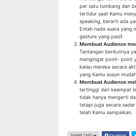
per satu tumbang dan be
tertidur saat Kamu meny
speaking, berarti ada y
Entah nada suara yang m
gesture yang pasif.
Membuat Audience men
Tantangan berikutnya y
mengingat point- point 
kalau mereka secara akt
yang Kamu susun mudah 
Membuat Audience mel
tertinggi dari keempat l
tidak hanya mengerti d
tetapi juga secara sad
telah Kamu sampaikan.
SHARE THIS
Facebook