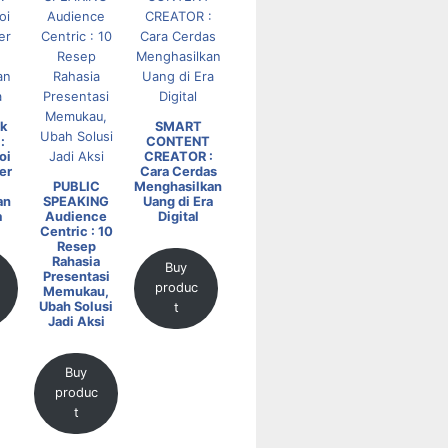
k
SMART
:
CONTENT
oi
CREATOR :
er
Cara Cerdas
PUBLIC
Menghasilkan
an
SPEAKING
Uang di Era
a
Audience
Digital
Centric : 10
Resep
Rahasia
Buy
Presentasi
produc
Memukau,
Ubah Solusi
t
Jadi Aksi
Buy
produc
t