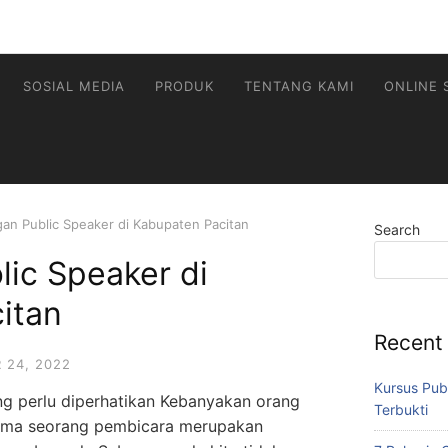
SOSIAL MEDIA
PRODUK
TENTANG KAMI
ONLINE 
an Public Speaker di Kabupaten Pacitan
Search
ic Speaker di
itan
Recent
 24, 2022
Kursus Pub
ng perlu diperhatikan Kebanyakan orang
Terbukti
ama seorang pembicara merupakan