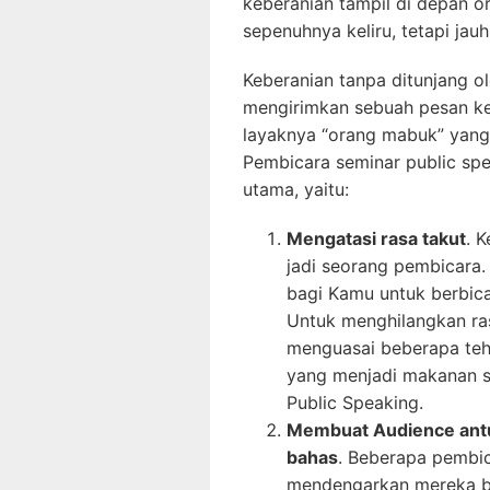
keberanian tampil di depan o
sepenuhnya keliru, tetapi jau
Keberanian tanpa ditunjang o
mengirimkan sebuah pesan ke
layaknya “orang mabuk” yang
Pembicara seminar public sp
utama, yaitu:
Mengatasi rasa takut
. 
jadi seorang pembicara
bagi Kamu untuk berbic
Untuk menghilangkan ras
menguasai beberapa teh
yang menjadi makanan s
Public Speaking.
Membuat Audience antu
bahas
. Beberapa pembi
mendengarkan mereka ber