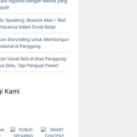
Cara Ngobrol dengan Wanita yang
ktif!
lic Speaking: Bluetick Mati = Red
Bahayanya dalam Dunia Kerja!
an Storytelling untuk Membangun
osional di Panggung
n Visual Aids di Atas Panggung:
a Slide, Tapi Penguat Pesan!
i Kami