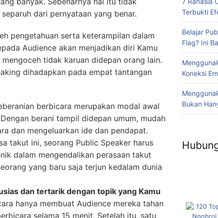
rang banyak. Sebenarnya hal itu tidak
7 Rahasia 
Terbukti Efe
h separuh dari pernyataan yang benar.
Belajar Pub
leh pengetahuan serta keterampilan dalam
Flag? Ini 
pada Audience akan menjadikan diri Kamu
 mengoceh tidak karuan didepan orang lain.
Menggunak
eaking dihadapkan pada empat tantangan
Koneksi Em
Menggunaka
Bukan Hany
Keberanian berbicara merupakan modal awal
. Dengan berani tampil didepan umum, mudah
ara dan mengeluarkan ide dan pendapat.
a takut ini, seorang Public Speaker harus
Hubung
nik dalam mengendalikan perasaan takut
eorang yang baru saja terjun kedalam dunia
sias dan tertarik dengan topik yang Kamu
cara hanya membuat Audience mereka tahan
bicara selama 15 menit. Setelah itu, satu