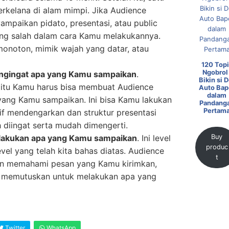
rkelana di alam mimpi. Jika Audience
ampaikan pidato, presentasi, atau public
ang salah dalam cara Kamu melakukannya.
onoton, mimik wajah yang datar, atau
120 Topi
Ngobrol 
gingat apa yang Kamu sampaikan
.
Bikin si D
aitu Kamu harus bisa membuat Audience
Auto Bap
dalam
yang Kamu sampaikan. Ini bisa Kamu lakukan
Pandang
Pertam
if mendengarkan dan struktur presentasi
diingat serta mudah dimengerti.
akukan apa yang Kamu sampaikan
. Ini level
Buy
produc
evel yang telah kita bahas diatas. Audience
t
an memahami pesan yang Kamu kirimkan,
ar memutuskan untuk melakukan apa yang
Twitter
WhatsApp