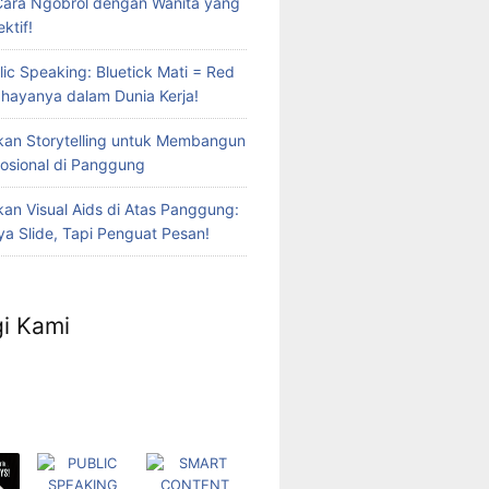
Cara Ngobrol dengan Wanita yang
ktif!
lic Speaking: Bluetick Mati = Red
Bahayanya dalam Dunia Kerja!
an Storytelling untuk Membangun
osional di Panggung
n Visual Aids di Atas Panggung:
a Slide, Tapi Penguat Pesan!
i Kami