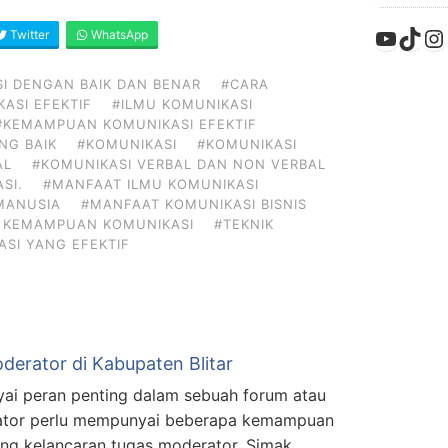
YouTu
TikT
In
Twitter
WhatsApp
I DENGAN BAIK DAN BENAR
#CARA
ASI EFEKTIF
#ILMU KOMUNIKASI
#KEMAMPUAN KOMUNIKASI EFEKTIF
NG BAIK
#KOMUNIKASI
#KOMUNIKASI
AL
#KOMUNIKASI VERBAL DAN NON VERBAL
SI.
#MANFAAT ILMU KOMUNIKASI
MANUSIA
#MANFAAT KOMUNIKASI BISNIS
 KEMAMPUAN KOMUNIKASI
#TEKNIK
ASI YANG EFEKTIF
oderator di Kabupaten Blitar
i peran penting dalam sebuah forum atau
rator perlu mempunyai beberapa kemampuan
ng kelancaran tugas moderator. Simak