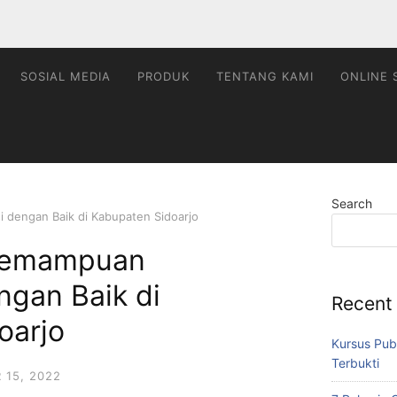
SOSIAL MEDIA
PRODUK
TENTANG KAMI
ONLINE 
Search
 dengan Baik di Kabupaten Sidoarjo
 Kemampuan
ngan Baik di
Recent
oarjo
Kursus Pub
Terbukti
15, 2022