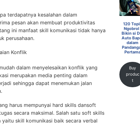
npa terdapatnya kesalahan dalam
ma pesan akan membuat produktivitas
120 Topi
Ngobrol 
ang ini manfaat skill komunikasi tidak hanya
Bikin si D
tuk perusahaan.
Auto Bap
dalam
Pandang
ian Konflik
Pertam
udah dalam menyelesaikan konflik yang
Buy
produc
ikasi merupakan media penting dalam
t
rjadi sehingga dapat menemukan jalan
.
ang harus mempunyai hard skills dansoft
tugas secara maksimal. Salah satu soft skills
yaitu skill komunikasi baik secara verbal