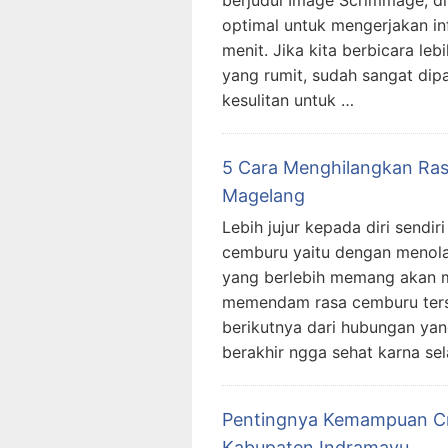
berjudul Image Scrimmage, d
optimal untuk mengerjakan in
menit. Jika kita berbicara leb
yang rumit, sudah sangat dip
kesulitan untuk …
5 Cara Menghilangkan Ras
Magelang
Lebih jujur kepada diri sendi
cemburu yaitu dengan menola
yang berlebih memang akan mem
memendam rasa cemburu terse
berikutnya dari hubungan yan
berakhir ngga sehat karna sel
Pentingnya Kemampuan Cri
Kabupaten Indramayu