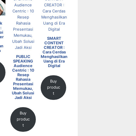
k
:
oi
er
SMART
CONTENT
an
CREATOR :
a
Cara Cerdas
PUBLIC
Menghasilkan
SPEAKING
Uang di Era
Audience
Digital
Centric : 10
Resep
Rahasia
Buy
Presentasi
produc
Memukau,
Ubah Solusi
t
Jadi Aksi
Buy
produc
t