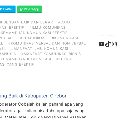
Twitter
WhatsApp
I DENGAN BAIK DAN BENAR
#CARA
ASI EFEKTIF
#ILMU KOMUNIKASI
#KEMAMPUAN KOMUNIKASI EFEKTIF
NG BAIK
#KOMUNIKASI
#KOMUNIKASI
YouTu
TikT
In
AL
#KOMUNIKASI VERBAL DAN NON VERBAL
SI.
#MANFAAT ILMU KOMUNIKASI
MANUSIA
#MANFAAT KOMUNIKASI BISNIS
 KEMAMPUAN KOMUNIKASI
#TEKNIK
ASI YANG EFEKTIF
ang Baik di Kabupaten Cirebon
oderator Cobalah kalian pahami apa yang
erator agar kalian bisa tahu apa saja yang
jari Materi atau Topik yang Dibahas Pastikan