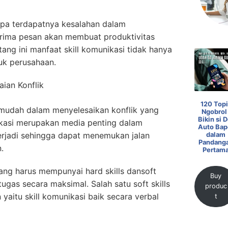
npa terdapatnya kesalahan dalam
ma pesan akan membuat produktivitas
ang ini manfaat skill komunikasi tidak hanya
tuk perusahaan.
ian Konflik
120 Topi
udah dalam menyelesaikan konflik yang
Ngobrol 
Bikin si D
ikasi merupakan media penting dalam
Auto Bap
rjadi sehingga dapat menemukan jalan
dalam
Pandang
.
Pertam
ang harus mempunyai hard skills dansoft
Buy
tugas secara maksimal. Salah satu soft skills
produc
yaitu skill komunikasi baik secara verbal
t