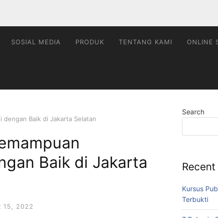
SOSIAL MEDIA
PRODUK
TENTANG KAMI
ONLINE 
Search
dengan Baik di Jakarta Selatan
 Kemampuan
gan Baik di Jakarta
Recent
Kursus Pub
Terbukti
15, 2022