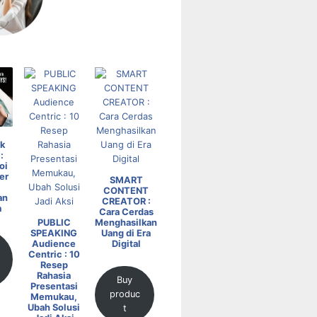
k
:
oi
er
SMART
CONTENT
an
CREATOR :
a
Cara Cerdas
PUBLIC
Menghasilkan
SPEAKING
Uang di Era
Audience
Digital
Centric : 10
Resep
Rahasia
Buy
Presentasi
produc
Memukau,
Ubah Solusi
t