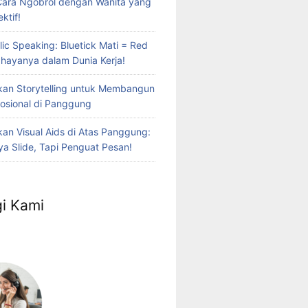
Cara Ngobrol dengan Wanita yang
ktif!
lic Speaking: Bluetick Mati = Red
Bahayanya dalam Dunia Kerja!
an Storytelling untuk Membangun
osional di Panggung
n Visual Aids di Atas Panggung:
a Slide, Tapi Penguat Pesan!
i Kami