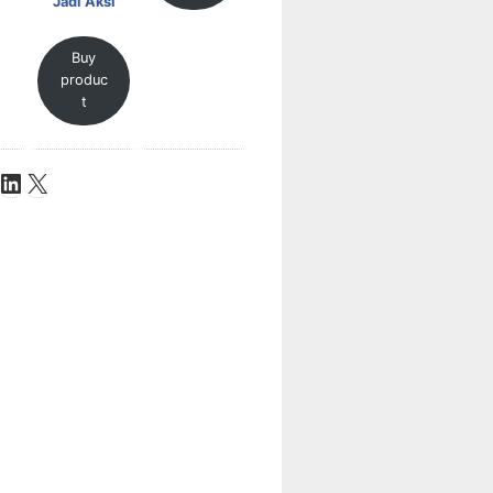
Jadi Aksi
Buy
produc
t
be
ok
stagram
LinkedIn
X