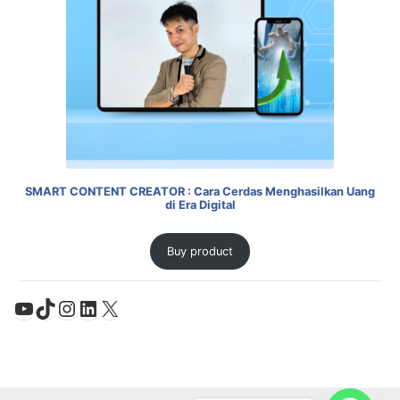
SMART CONTENT CREATOR : Cara Cerdas Menghasilkan Uang
di Era Digital
Buy product
YouTube
TikTok
Instagram
LinkedIn
X