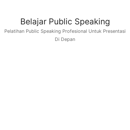
Skip
to
content
Belajar Public Speaking
Pelatihan Public Speaking Profesional Untuk Presentasi
Di Depan