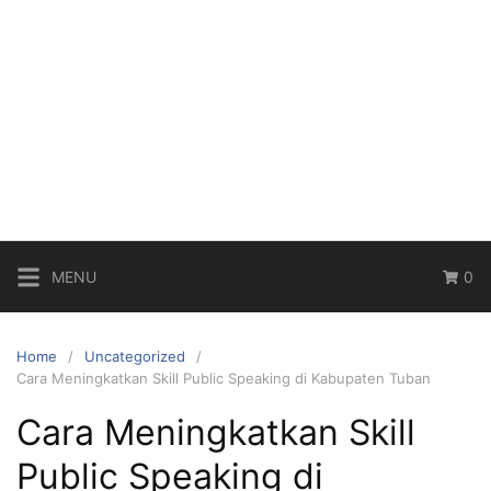
MENU
0
Home
Uncategorized
Cara Meningkatkan Skill Public Speaking di Kabupaten Tuban
Cara Meningkatkan Skill
Public Speaking di