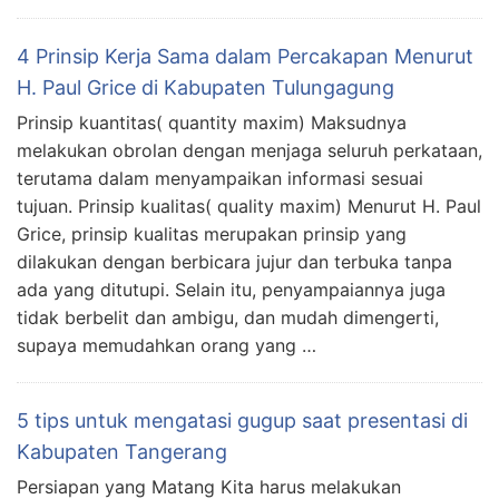
4 Prinsip Kerja Sama dalam Percakapan Menurut
H. Paul Grice di Kabupaten Tulungagung
Prinsip kuantitas( quantity maxim) Maksudnya
melakukan obrolan dengan menjaga seluruh perkataan,
terutama dalam menyampaikan informasi sesuai
tujuan. Prinsip kualitas( quality maxim) Menurut H. Paul
Grice, prinsip kualitas merupakan prinsip yang
dilakukan dengan berbicara jujur dan terbuka tanpa
ada yang ditutupi. Selain itu, penyampaiannya juga
tidak berbelit dan ambigu, dan mudah dimengerti,
supaya memudahkan orang yang …
5 tips untuk mengatasi gugup saat presentasi di
Kabupaten Tangerang
Persiapan yang Matang Kita harus melakukan