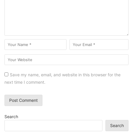
Save my name, email, and website in this browser for the
next time I comment.
Search
Search