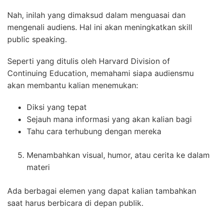
Nah, inilah yang dimaksud dalam menguasai dan
mengenali audiens. Hal ini akan meningkatkan skill
public speaking.
Seperti yang ditulis oleh Harvard Division of
Continuing Education, memahami siapa audiensmu
akan membantu kalian menemukan:
Diksi yang tepat
Sejauh mana informasi yang akan kalian bagi
Tahu cara terhubung dengan mereka
Menambahkan visual, humor, atau cerita ke dalam
materi
Ada berbagai elemen yang dapat kalian tambahkan
saat harus berbicara di depan publik.