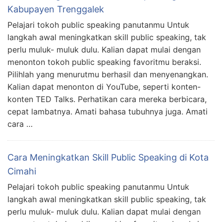
Kabupayen Trenggalek
Pelajari tokoh public speaking panutanmu Untuk
langkah awal meningkatkan skill public speaking, tak
perlu muluk- muluk dulu. Kalian dapat mulai dengan
menonton tokoh public speaking favoritmu beraksi.
Pilihlah yang menurutmu berhasil dan menyenangkan.
Kalian dapat menonton di YouTube, seperti konten-
konten TED Talks. Perhatikan cara mereka berbicara,
cepat lambatnya. Amati bahasa tubuhnya juga. Amati
cara …
Cara Meningkatkan Skill Public Speaking di Kota
Cimahi
Pelajari tokoh public speaking panutanmu Untuk
langkah awal meningkatkan skill public speaking, tak
perlu muluk- muluk dulu. Kalian dapat mulai dengan