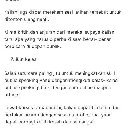
Kalian juga dapat merekam sesi latihan tersebut untuk
ditonton ulang nanti.
Minta kritik dan anjuran dari mereka, supaya kalian
tahu apa yang harus diperbaiki saat benar- benar
berbicara di depan publik.
Ikut kelas
Salah satu cara paling jitu untuk meningkatkan skill
public speaking yaitu dengan mengikuti kelas- kelas
public speaking, baik dengan cara online maupun
offline.
Lewat kursus semacam ini, kalian dapat bertemu dan
bertukar pikiran dengan sesama profesional yang
dapat berbagi keluh kesah dan semangat.