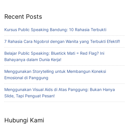
Recent Posts
Kursus Public Speaking Bandung: 10 Rahasia Terbukti
7 Rahasia Cara Ngobrol dengan Wanita yang Terbukti Efektif!
Belajar Public Speaking: Bluetick Mati = Red Flag? Ini
Bahayanya dalam Dunia Kerja!
Menggunakan Storytelling untuk Membangun Koneksi
Emosional di Panggung
Menggunakan Visual Aids di Atas Panggung: Bukan Hanya
Slide, Tapi Penguat Pesan!
Hubungi Kami