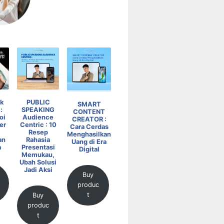
k
PUBLIC
SMART
:
SPEAKING
CONTENT
oi
Audience
CREATOR :
er
Centric : 10
Cara Cerdas
Resep
Menghasilkan
an
Rahasia
Uang di Era
a
Presentasi
Digital
Memukau,
Ubah Solusi
Jadi Aksi
Buy
produc
t
Buy
produc
t