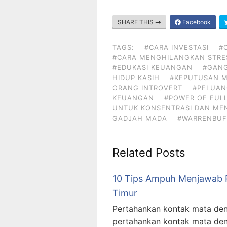
SHARE THIS
Facebook
TAGS:
#CARA INVESTASI
#
#CARA MENGHILANGKAN STRE
#EDUKASI KEUANGAN
#GAN
HIDUP KASIH
#KEPUTUSAN 
ORANG INTROVERT
#PELUAN
KEUANGAN
#POWER OF FUL
UNTUK KONSENTRASI DAN ME
GADJAH MADA
#WARRENBUF
Related Posts
10 Tips Ampuh Menjawab P
Timur
Pertahankan kontak mata den
pertahankan kontak mata den