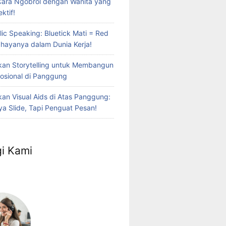
Cara Ngobrol dengan Wanita yang
ktif!
lic Speaking: Bluetick Mati = Red
Bahayanya dalam Dunia Kerja!
an Storytelling untuk Membangun
osional di Panggung
n Visual Aids di Atas Panggung:
a Slide, Tapi Penguat Pesan!
i Kami