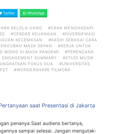
Twitter
WhatsApp
CARA KELOLA UANG
#CARA MENGHADAPI
SS
#CERDAS KEUANGAN
#DIVERSIFIKASI
GGUAN KECEMASAN
#KASIH SEBAGAI CARA
MENGUBAH MASA DEPAN
#KERJA UNTUK
G BISNIS DI MASA PANDEMI
#PERENCANA
L ENGAGEMENT SUMMARY
#STUDI MUSIK
NINGKATKAN FOKUS DUA
#UNIVERSITAS
FET
#WONDERSHARE FILMORA
ertanyaan saat Presentasi di Jakarta
gan penanya Saat audiens bertanya,
gannya sampai selesai. Jangan mengutak-