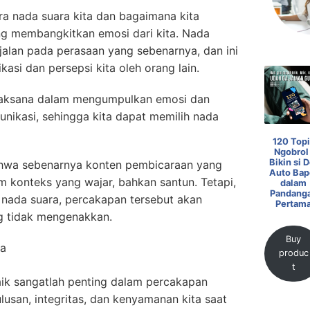
a nada suara kita dan bagaimana kita
ang membangkitkan emosi dari kita. Nada
jalan pada perasaan yang sebenarnya, dan ini
si dan persepsi kita oleh orang lain.
bijaksana dalam mengumpulkan emosi dan
nikasi, sehingga kita dapat memilih nada
120 Topi
Ngobrol 
Bikin si D
ahwa sebenarnya konten pembicaraan yang
Auto Bap
m konteks yang wajar, bahkan santun. Tetapi,
dalam
Pandang
h nada suara, percakapan tersebut akan
Pertam
g tidak mengenakkan.
Buy
ta
produc
t
aik sangatlah penting dalam percakapan
lusan, integritas, dan kenyamanan kita saat