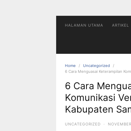
HALAMAN UTAMA
ARTIKEL
Home
Uncategorized
6 Cara Menguasai Keterampilan Kom
6 Cara Mengua
Komunikasi Ver
Kabupaten Sa
UNCATEGORIZED
·
NOVEMBER 