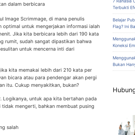
7 Rahasia 
an dalam berbicara
Terbukti Efe
dul Image Scrimmage, di mana penulis
Belajar Pub
optimal untuk mengerjakan informasi ialah
Flag? Ini 
nit. Jika kita berbicara lebih dari 190 kata
Menggunak
ang rumit, sudah sangat dipastikan bahwa
Koneksi Em
esulitan untuk mencerna inti dari
Menggunaka
Bukan Hany
jika kita memakai lebih dari 210 kata per
an bicara atau para pendengar akan pergi
n itu. Cukup menyakitkan, bukan?
Hubung
r. Logikanya, untuk apa kita bertahan pada
i tidak mengerti, bahkan membuat pusing
ng salah