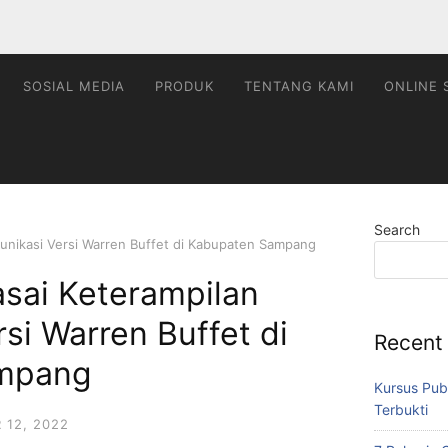
SOSIAL MEDIA
PRODUK
TENTANG KAMI
ONLINE 
Search
unikasi Versi Warren Buffet di Kabupaten Sampang
sai Keterampilan
si Warren Buffet di
Recent
mpang
Kursus Pub
Terbukti
12, 2022