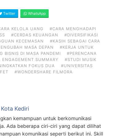
Twitter
WhatsApp
CARA KELOLA UANG
#CARA MENGHADAPI
SS
#CERDAS KEUANGAN
#DIVERSIFIKASI
GGUAN KECEMASAN
#KASIH SEBAGAI CARA
MENGUBAH MASA DEPAN
#KERJA UNTUK
G BISNIS DI MASA PANDEMI
#PERENCANA
L ENGAGEMENT SUMMARY
#STUDI MUSIK
NINGKATKAN FOKUS DUA
#UNIVERSITAS
FET
#WONDERSHARE FILMORA
i Kota Kediri
gkan kemampuan untuk berkomunikasi
a. Ada beberapa ciri-ciri yang dapat dilihat
ampuan komunikasi seperti berikut ini. Skill