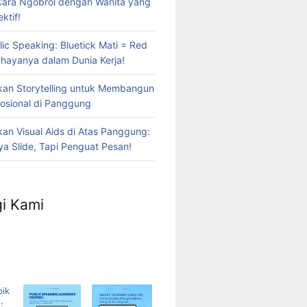
Cara Ngobrol dengan Wanita yang
ktif!
lic Speaking: Bluetick Mati = Red
Bahayanya dalam Dunia Kerja!
an Storytelling untuk Membangun
osional di Panggung
n Visual Aids di Atas Panggung:
a Slide, Tapi Penguat Pesan!
i Kami