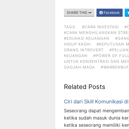
SHARE THIS
Facebook
TAGS:
#CARA INVESTASI
#
#CARA MENGHILANGKAN STRE
#EDUKASI KEUANGAN
#GAN
HIDUP KASIH
#KEPUTUSAN 
ORANG INTROVERT
#PELUAN
KEUANGAN
#POWER OF FUL
UNTUK KONSENTRASI DAN ME
GADJAH MADA
#WARRENBUF
Related Posts
Ciri dari Skill Komunikasi d
Seseorang dapat mengemban
ketika sudah masuk dunia kerj
ketika seseorang memiliki kem