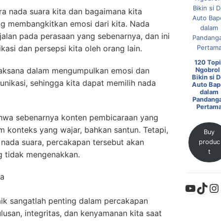
a nada suara kita dan bagaimana kita
ang membangkitkan emosi dari kita. Nada
jalan pada perasaan yang sebenarnya, dan ini
si dan persepsi kita oleh orang lain.
120 Topi
bijaksana dalam mengumpulkan emosi dan
Ngobrol 
Bikin si D
nikasi, sehingga kita dapat memilih nada
Auto Bap
dalam
Pandang
Pertam
ahwa sebenarnya konten pembicaraan yang
m konteks yang wajar, bahkan santun. Tetapi,
Buy
h nada suara, percakapan tersebut akan
produc
t
g tidak mengenakkan.
ta
YouTu
TikT
In
aik sangatlah penting dalam percakapan
lusan, integritas, dan kenyamanan kita saat