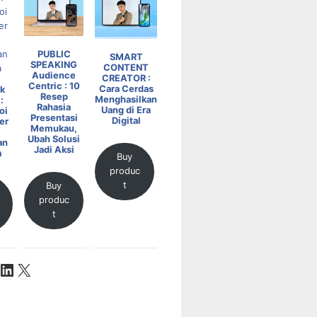
PUBLIC
SMART
SPEAKING
CONTENT
Audience
CREATOR :
Centric : 10
Cara Cerdas
k
Resep
Menghasilkan
:
Rahasia
Uang di Era
oi
Presentasi
Digital
er
Memukau,
Ubah Solusi
an
Jadi Aksi
a
Buy
produc
t
Buy
produc
t
be
ok
stagram
LinkedIn
X