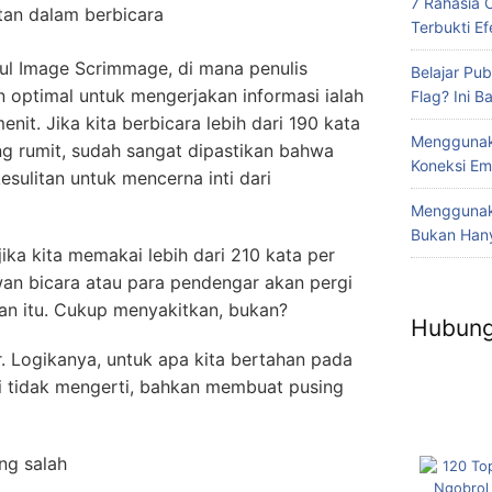
7 Rahasia 
an dalam berbicara
Terbukti Efe
dul Image Scrimmage, di mana penulis
Belajar Pub
optimal untuk mengerjakan informasi ialah
Flag? Ini 
nit. Jika kita berbicara lebih dari 190 kata
Menggunak
ang rumit, sudah sangat dipastikan bahwa
Koneksi Em
esulitan untuk mencerna inti dari
Menggunaka
Bukan Hany
jika kita memakai lebih dari 210 kata per
an bicara atau para pendengar akan pergi
n itu. Cukup menyakitkan, bukan?
Hubung
r. Logikanya, untuk apa kita bertahan pada
i tidak mengerti, bahkan membuat pusing
ng salah