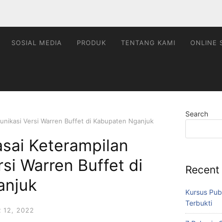
SOSIAL MEDIA
PRODUK
TENTANG KAMI
ONLINE 
Search
nikasi Versi Warren Buffet di Kabupaten Nganjuk
sai Keterampilan
si Warren Buffet di
Recent
anjuk
Kursus Pub
Terbukti
12, 2022