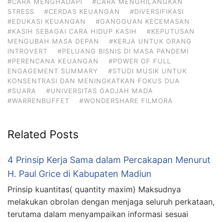
#CARA MENGHADAPI
#CARA MENGHILANGKAN
STRESS
#CERDAS KEUANGAN
#DIVERSIFIKASI
#EDUKASI KEUANGAN
#GANGGUAN KECEMASAN
#KASIH SEBAGAI CARA HIDUP KASIH
#KEPUTUSAN
MENGUBAH MASA DEPAN
#KERJA UNTUK ORANG
INTROVERT
#PELUANG BISNIS DI MASA PANDEMI
#PERENCANA KEUANGAN
#POWER OF FULL
ENGAGEMENT SUMMARY
#STUDI MUSIK UNTUK
KONSENTRASI DAN MENINGKATKAN FOKUS DUA
#SUARA
#UNIVERSITAS GADJAH MADA
#WARRENBUFFET
#WONDERSHARE FILMORA
Related Posts
4 Prinsip Kerja Sama dalam Percakapan Menurut
H. Paul Grice di Kabupaten Madiun
Prinsip kuantitas( quantity maxim) Maksudnya
melakukan obrolan dengan menjaga seluruh perkataan,
terutama dalam menyampaikan informasi sesuai