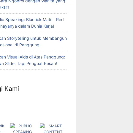
Cara Ngobrol dengan Wanita yang
ktif!
lic Speaking: Bluetick Mati = Red
Bahayanya dalam Dunia Kerja!
an Storytelling untuk Membangun
osional di Panggung
n Visual Aids di Atas Panggung:
a Slide, Tapi Penguat Pesan!
i Kami