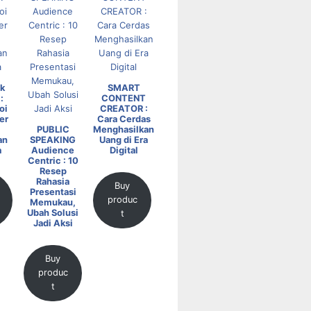
k
SMART
:
CONTENT
oi
CREATOR :
er
Cara Cerdas
PUBLIC
Menghasilkan
an
SPEAKING
Uang di Era
a
Audience
Digital
Centric : 10
Resep
Rahasia
Buy
Presentasi
produc
Memukau,
Ubah Solusi
t
Jadi Aksi
Buy
produc
t