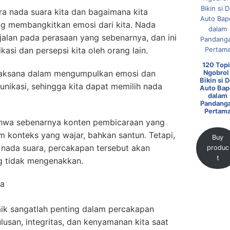
a nada suara kita dan bagaimana kita
ang membangkitkan emosi dari kita. Nada
jalan pada perasaan yang sebenarnya, dan ini
si dan persepsi kita oleh orang lain.
120 Topi
bijaksana dalam mengumpulkan emosi dan
Ngobrol 
Bikin si D
nikasi, sehingga kita dapat memilih nada
Auto Bap
dalam
Pandang
Pertam
ahwa sebenarnya konten pembicaraan yang
m konteks yang wajar, bahkan santun. Tetapi,
Buy
h nada suara, percakapan tersebut akan
produc
t
g tidak mengenakkan.
ta
aik sangatlah penting dalam percakapan
lusan, integritas, dan kenyamanan kita saat