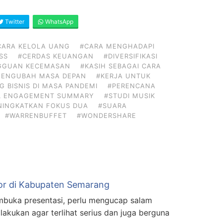
Twitter
WhatsApp
CARA KELOLA UANG
#CARA MENGHADAPI
SS
#CERDAS KEUANGAN
#DIVERSIFIKASI
GGUAN KECEMASAN
#KASIH SEBAGAI CARA
MENGUBAH MASA DEPAN
#KERJA UNTUK
G BISNIS DI MASA PANDEMI
#PERENCANA
L ENGAGEMENT SUMMARY
#STUDI MUSIK
NINGKATKAN FOKUS DUA
#SUARA
#WARRENBUFFET
#WONDERSHARE
or di Kabupaten Semarang
uka presentasi, perlu mengucap salam
lakukan agar terlihat serius dan juga berguna