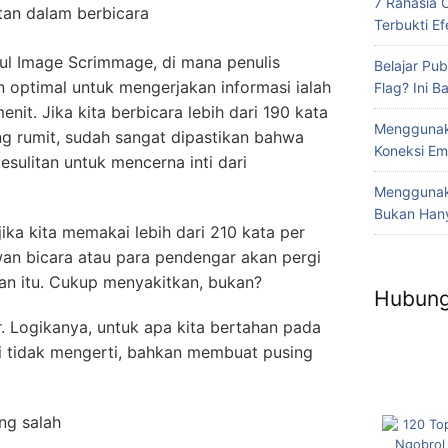
7 Rahasia 
an dalam berbicara
Terbukti Efe
dul Image Scrimmage, di mana penulis
Belajar Pub
optimal untuk mengerjakan informasi ialah
Flag? Ini 
nit. Jika kita berbicara lebih dari 190 kata
Menggunak
ang rumit, sudah sangat dipastikan bahwa
Koneksi Em
esulitan untuk mencerna inti dari
Menggunaka
Bukan Hany
jika kita memakai lebih dari 210 kata per
an bicara atau para pendengar akan pergi
n itu. Cukup menyakitkan, bukan?
Hubung
r. Logikanya, untuk apa kita bertahan pada
i tidak mengerti, bahkan membuat pusing
ng salah