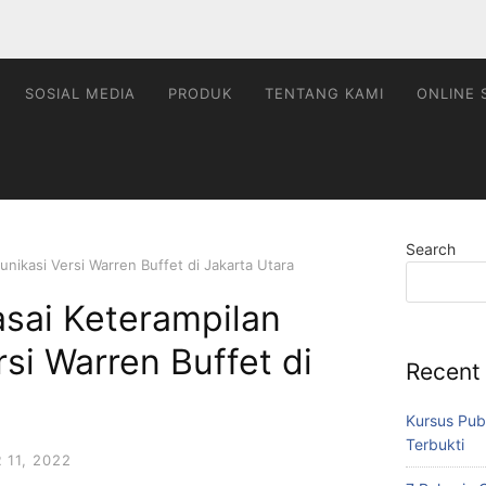
SOSIAL MEDIA
PRODUK
TENTANG KAMI
ONLINE 
Search
ikasi Versi Warren Buffet di Jakarta Utara
sai Keterampilan
si Warren Buffet di
Recent
Kursus Pub
Terbukti
11, 2022