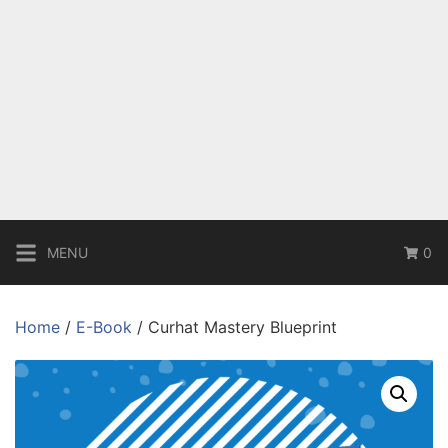
MENU
0
Home
/
E-Book
/ Curhat Mastery Blueprint