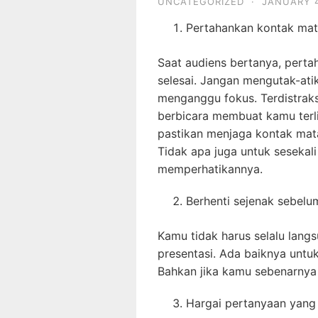
UNCATEGORIZED
·
JANUARY 4
Pertahankan kontak ma
Saat audiens bertanya, pert
selesai. Jangan mengutak-atik 
menganggu fokus. Terdistraks
berbicara membuat kamu terli
pastikan menjaga kontak mat
Tidak apa juga untuk seseka
memperhatikannya.
Berhenti sejenak sebelu
Kamu tidak harus selalu lan
presentasi. Ada baiknya untu
Bahkan jika kamu sebenarnya
Hargai pertanyaan yang