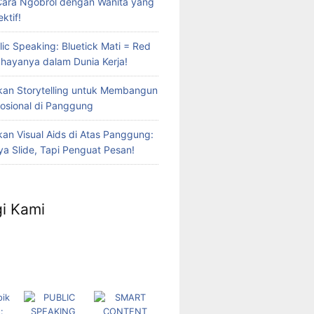
Cara Ngobrol dengan Wanita yang
ktif!
lic Speaking: Bluetick Mati = Red
Bahayanya dalam Dunia Kerja!
an Storytelling untuk Membangun
osional di Panggung
n Visual Aids di Atas Panggung:
a Slide, Tapi Penguat Pesan!
i Kami