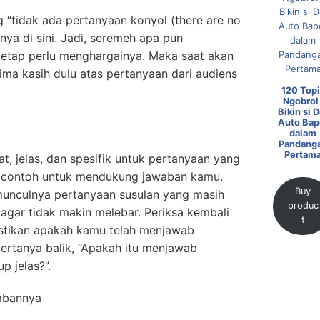
 “tidak ada pertanyaan konyol (there are no
arnya di sini. Jadi, seremeh apa pun
tetap perlu menghargainya. Maka saat akan
ima kasih dulu atas pertanyaan dari audiens
120 Topi
Ngobrol 
Bikin si D
Auto Bap
dalam
Pandang
Pertam
t, jelas, dan spesifik untuk pertanyaan yang
au contoh untuk mendukung jawaban kamu.
Buy
munculnya pertanyaan susulan yang masih
produc
 agar tidak makin melebar. Periksa kembali
t
tikan apakah kamu telah menjawab
ertanya balik, “Apakah itu menjawab
 jelas?”.
wabannya