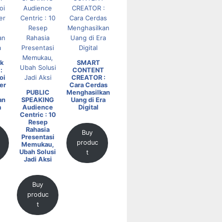
k
SMART
:
CONTENT
oi
CREATOR :
er
Cara Cerdas
PUBLIC
Menghasilkan
an
SPEAKING
Uang di Era
a
Audience
Digital
Centric : 10
Resep
Rahasia
Buy
Presentasi
produc
Memukau,
Ubah Solusi
t
Jadi Aksi
Buy
produc
t