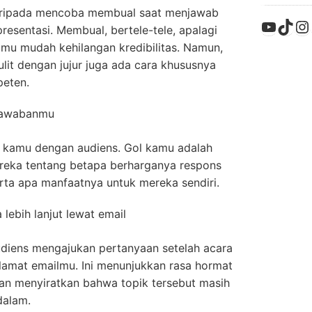
 daripada mencoba membual saat menjawab
YouTu
TikT
In
resentasi. Membual, bertele-tele, apalagi
u mudah kehilangan kredibilitas. Namun,
it dengan jujur juga ada cara khususnya
peten.
 jawabanmu
n kamu dengan audiens. Gol kamu adalah
reka tentang betapa berharganya respons
rta apa manfaatnya untuk mereka sendiri.
 lebih lanjut lewat email
diens mengajukan pertanyaan setelah acara
lamat emailmu. Ini menunjukkan rasa hormat
an menyiratkan bahwa topik tersebut masih
dalam.