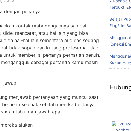
7 Rahasia 
, 2023
Terbukti Efe
ta dengan penanya
Belajar Pub
ahankan kontak mata dengannya sampai
Flag? Ini 
slide, mencatat, atau hal lain yang bisa
Menggunak
i oleh hal-hal lain sementara audiens sedang
Koneksi Em
hat tidak sopan dan kurang profesional. Jadi
a untuk memberi si penanya perhatian penuh.
Menggunaka
li mengangguk sebagai pertanda kamu masih
Bukan Hany
m jawab
Hubung
gsung menjawab pertanyaan yang muncul saat
k berhenti sejenak setelah mereka bertanya.
 sudah tahu mau jawab apa.
 mereka ajukan