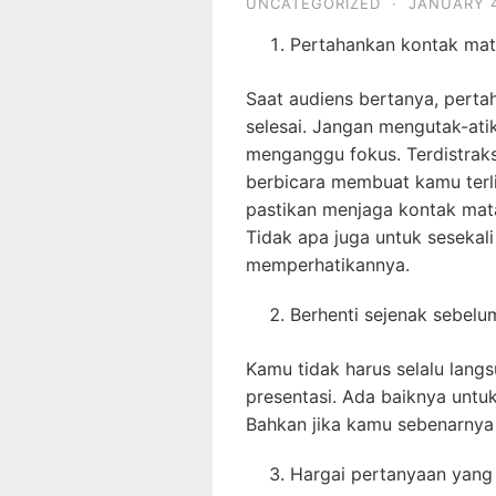
UNCATEGORIZED
·
JANUARY 4
Pertahankan kontak ma
Saat audiens bertanya, pert
selesai. Jangan mengutak-atik 
menganggu fokus. Terdistraks
berbicara membuat kamu terli
pastikan menjaga kontak mat
Tidak apa juga untuk seseka
memperhatikannya.
Berhenti sejenak sebelu
Kamu tidak harus selalu lan
presentasi. Ada baiknya untu
Bahkan jika kamu sebenarnya
Hargai pertanyaan yang