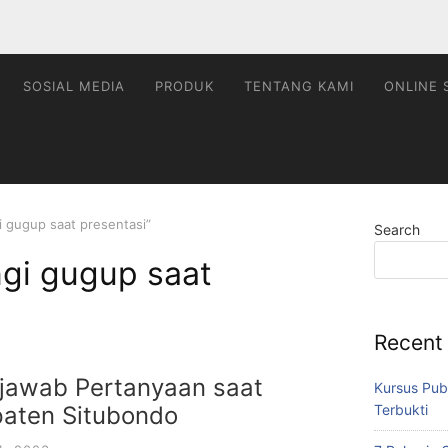
SOSIAL MEDIA
PRODUK
TENTANG KAMI
ONLINE 
 gugup saat presentasi”
Search
gi gugup saat
Recent
jawab Pertanyaan saat
Kursus Pub
Terbukti
paten Situbondo