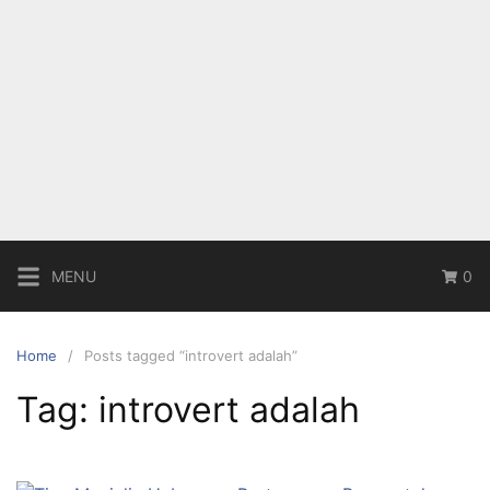
MENU
0
Home
Posts tagged “introvert adalah”
Tag:
introvert adalah