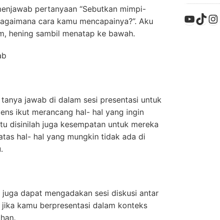
menjawab pertanyaan “Sebutkan mimpi-
YouTu
TikT
In
bagaimana cara kamu mencapainya?”. Aku
m, hening sambil menatap ke bawah.
ab
tanya jawab di dalam sesi presentasi untuk
ns ikut merancang hal- hal yang ingin
itu disinilah juga kesempatan untuk mereka
as hal- hal yang mungkin tidak ada di
.
u juga dapat mengadakan sesi diskusi antar
i jika kamu berpresentasi dalam konteks
ihan.