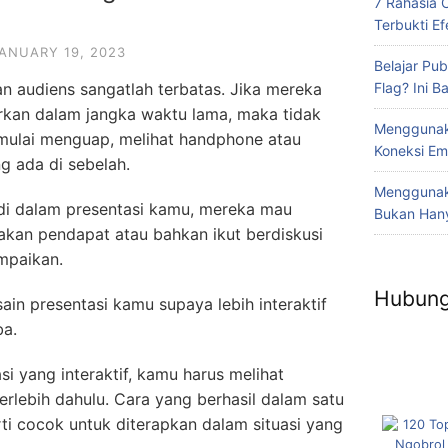
7 Rahasia 
Terbukti Efe
ANUARY 19, 2023
Belajar Pub
Flag? Ini 
an audiens sangatlah terbatas. Jika mereka
kan dalam jangka waktu lama, maka tidak
Menggunak
ulai menguap, melihat handphone atau
Koneksi Em
 ada di sebelah.
Menggunaka
n di dalam presentasi kamu, mereka mau
Bukan Hany
kan pendapat atau bahkan ikut berdiskusi
mpaikan.
Hubung
in presentasi kamu supaya lebih interaktif
ba.
i yang interaktif, kamu harus melihat
erlebih dahulu. Cara yang berhasil dalam satu
rti cocok untuk diterapkan dalam situasi yang