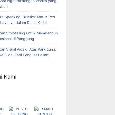
Cara Ngobrol dengan Wanita yang
ktif!
lic Speaking: Bluetick Mati = Red
Bahayanya dalam Dunia Kerja!
an Storytelling untuk Membangun
osional di Panggung
n Visual Aids di Atas Panggung:
a Slide, Tapi Penguat Pesan!
i Kami