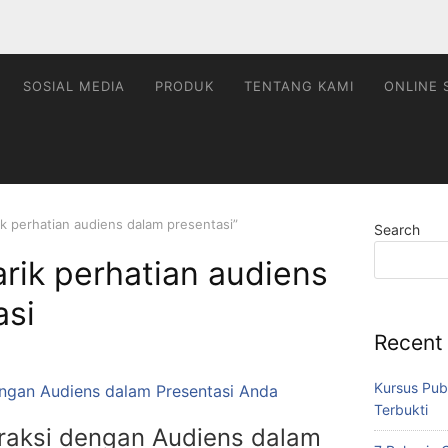
SOSIAL MEDIA
PRODUK
TENTANG KAMI
ONLINE 
k perhatian audiens dalam presentasi”
Search
rik perhatian audiens
asi
Recent
Kursus Pub
Terbukti
raksi dengan Audiens dalam