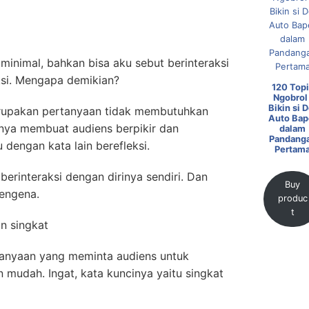
g minimal, bahkan bisa aku sebut berinteraksi
ksi. Mengapa demikian?
120 Topi
Ngobrol 
Bikin si D
erupakan pertanyaan tidak membutuhkan
Auto Bap
anya membuat audiens berpikir dan
dalam
Pandang
dengan kata lain berefleksi.
Pertam
berinteraksi dengan dirinya sendiri. Dan
Buy
mengena.
produc
t
n singkat
anyaan yang meminta audiens untuk
mudah. Ingat, kata kuncinya yaitu singkat