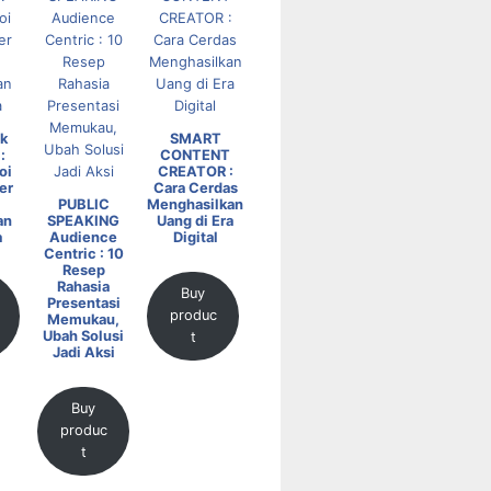
k
SMART
:
CONTENT
oi
CREATOR :
er
Cara Cerdas
PUBLIC
Menghasilkan
an
SPEAKING
Uang di Era
a
Audience
Digital
Centric : 10
Resep
Rahasia
Buy
Presentasi
produc
Memukau,
Ubah Solusi
t
Jadi Aksi
Buy
produc
t