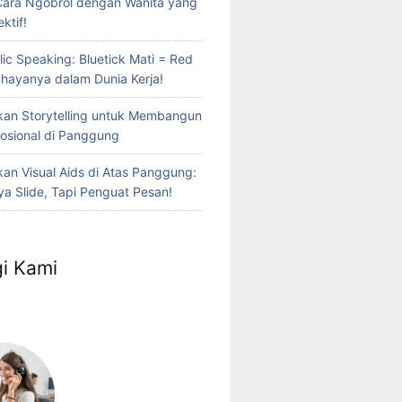
Cara Ngobrol dengan Wanita yang
ktif!
lic Speaking: Bluetick Mati = Red
Bahayanya dalam Dunia Kerja!
an Storytelling untuk Membangun
osional di Panggung
n Visual Aids di Atas Panggung:
a Slide, Tapi Penguat Pesan!
i Kami