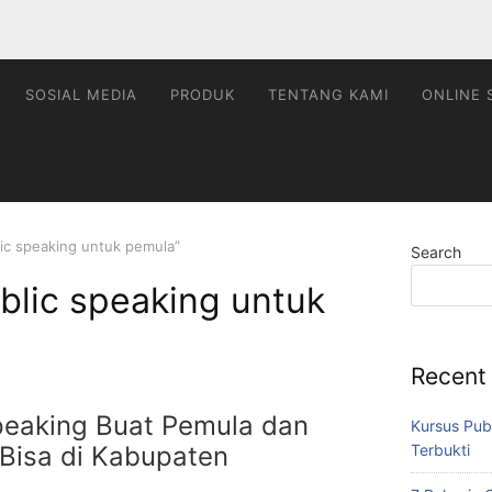
SOSIAL MEDIA
PRODUK
TENTANG KAMI
ONLINE 
lic speaking untuk pemula”
Search
ublic speaking untuk
Recent
peaking Buat Pemula dan
Kursus Pub
Terbukti
 Bisa di Kabupaten