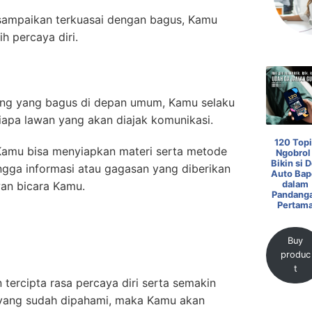
isampaikan terkuasai dengan bagus, Kamu
h percaya diri.
ing yang bagus di depan umum, Kamu selaku
apa lawan yang akan diajak komunikasi.
120 Topi
r Kamu bisa menyiapkan materi serta metode
Ngobrol 
Bikin si D
gga informasi atau gagasan yang diberikan
Auto Bap
dalam
wan bicara Kamu.
Pandang
Pertam
Buy
produc
t
 tercipta rasa percaya diri serta semakin
i yang sudah dipahami, maka Kamu akan