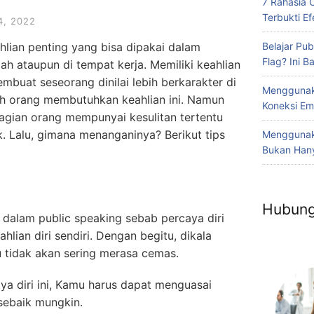
7 Rahasia 
Terbukti Efe
, 2022
Belajar Pub
hlian penting yang bisa dipakai dalam
Flag? Ini 
ah ataupun di tempat kerja. Memiliki keahlian
mbuat seseorang dinilai lebih berkarakter di
Menggunak
ruh orang membutuhkan keahlian ini. Namun
Koneksi Em
agian orang mempunyai kesulitan tertentu
k. Lalu, gimana menanganinya? Berikut tips
Menggunaka
Bukan Hany
Hubung
g dalam public speaking sebab percaya diri
hlian diri sendiri. Dengan begitu, dikala
tidak akan sering merasa cemas.
ya diri ini, Kamu harus dapat menguasai
 sebaik mungkin.