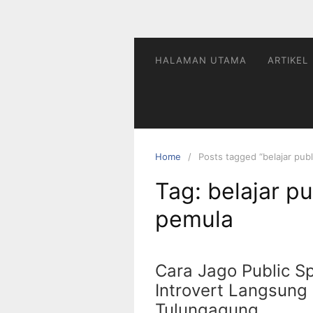
HALAMAN UTAMA
ARTIKEL
Home
Posts tagged “belajar pub
Tag:
belajar p
pemula
Cara Jago Public S
Introvert Langsung
Tulungagung