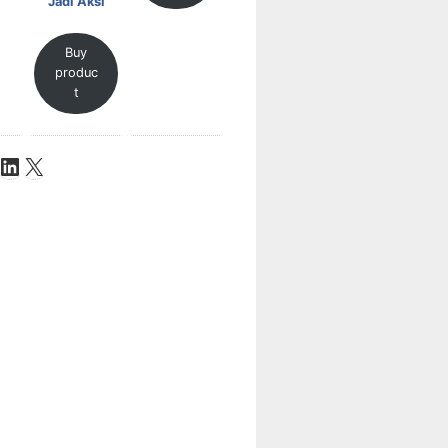
Jadi Aksi
Buy
produc
t
be
ok
stagram
LinkedIn
X