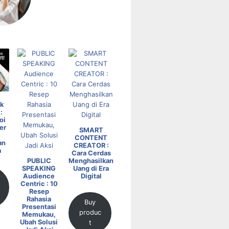
k
:
oi
er
SMART
CONTENT
an
CREATOR :
a
Cara Cerdas
PUBLIC
Menghasilkan
SPEAKING
Uang di Era
Audience
Digital
Centric : 10
Resep
Rahasia
Buy
Presentasi
produc
Memukau,
Ubah Solusi
t