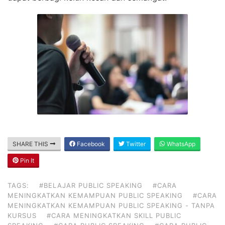
SHARE THIS
Facebook
Twitter
WhatsApp
Pin It
TAGS:
#BELAJAR PUBLIC SPEAKING
#CARA
MENINGKATKAN KEMAMPUAN PUBLIC SPEAKING
#CARA
MENINGKATKAN KEMAMPUAN PUBLIC SPEAKING - TANPA
KURSUS
#CARA MENINGKATKAN SKILL PUBLIC